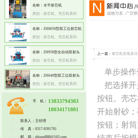
名称：
水平射芯机
类别：
射芯机、壳芯机系列
名称：
ZH6050型双工位射芯机
类别：
射芯机、壳芯机系列
名称：
ZH950型全自动双射头
上一篇：
射芯机安装及日
类别：
射芯机、壳芯机系列
射芯机
单步操作
名称：
ZH640型双工位双射头
把选择开
类别：
射芯机、壳芯机系列
射芯机
按钮。壳芯
13833794383
手 机：
18034171881
开始射砂；
联系人：王经理
按钮；射筒
传 真：0317-8391781
邮 箱：zhjxmj888@163.com