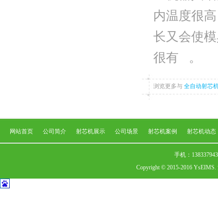
内温度很高
长又会使模
很有 。
浏览更多与
全自动射芯
网站首页
公司简介
射芯机展示
公司场景
射芯机案例
射芯机动态
手机：138337
Copyright © 2015-2016 