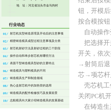
结束后按模
地 址：河北省泊头市金马驹村
钮，开模后
按合模按钮
行业动态
自动操作
射芯机实型铸造原理及开动后的注意事项
精密铸造模具成型过程注意事项及分类
把选择开
射芯机射砂方法及射砂过程的三个阶段
开关，依次
操作自动和单步射芯机有哪些方法
→射筒后退
表面干型铸造模具型砂的主要特点
铸造模具与塑料模具的不同
芯→项芯杆
铸造模具生产和制造领域
壳芯机工
热心盒射芯机中的加热管的选用
铸造模具的配件检修技巧及发展前景
关闭PC机
志航模具向大家介绍铸造模具的发展基础
在铸造生